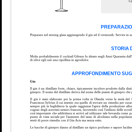
Ci
PREPARAZIO
Preparare nel mixing glass aggiungendo il gin ed il vermouth. Servire in u
STORIA 
Molto probabilmente il cocktail Gibson fu ideato negli Anni Quaranta dall
di olive egli usò una cipollina in agrodolce.
APPROFONDIMENTO SUGL
Gin
Il gin è un distillato forte, chiaro, tipicamente incolore prodotto dalla d
ginepro. Il nome del distillato deriva dal nome delle piante di ginepro ch
Il gin è stato elaborato per la prima volta in Olanda verso la metà de
Franciscus Sylvius il cui intento era quello di trovare un rimedio per curar
sempre più in Inghilterra la quale raggiunse l'apice della produzione allorc
cognac degli acerrimi nemici francesi, favorendo così l'utilizzo delle ecced
così importante che addirittura si arrivò ad utilizzare tale bevanda come pa
punto di vista sociale per l'aumento del tasso di alcolismo nella popolaz
tentò di porre rimedio con il Gin Acts ma senza esito.
Le bacche di ginepro danno al distillato un tipico profumo e sapore facilme