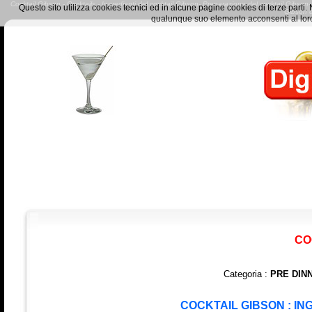
Cocktail Gibson - Cocktails - Ingredienti del cocktail Gibson- Preparazione del cocktail Gibson- 
Questo sito utilizza cookies tecnici ed in alcune pagine cookies di terze part
Gibson 
qualunque suo elemento acconsenti al loro
CO
Categoria :
PRE DIN
COCKTAIL GIBSON : IN