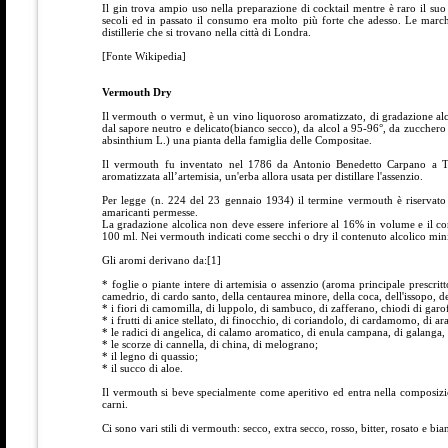
Il gin trova ampio uso nella preparazione di cocktail mentre è raro il suo c
secoli ed in passato il consumo era molto più forte che adesso. Le mar
distillerie che si trovano nella città di Londra.
[Fonte Wikipedia]
Vermouth Dry
Il vermouth o vermut, è un vino liquoroso aromatizzato, di gradazione alc
dal sapore neutro e delicato(bianco secco), da alcol a 95-96°, da zucchero 
absinthium L.) una pianta della famiglia delle Compositae.
Il vermouth fu inventato nel 1786 da Antonio Benedetto Carpano a To
aromatizzata all’artemisia, un'erba allora usata per distillare l'assenzio.
Per legge (n. 224 del 23 gennaio 1934) il termine vermouth è riservato
amaricanti permesse.
La gradazione alcolica non deve essere inferiore al 16% in volume e il co
100 ml. Nei vermouth indicati come secchi o dry il contenuto alcolico mi
Gli aromi derivano da:[1]
* foglie o piante intere di artemisia o assenzio (aroma principale prescritt
camedrio, di cardo santo, della centaurea minore, della coca, dell'issopo, de
* i fiori di camomilla, di luppolo, di sambuco, di zafferano, chiodi di garo
* i frutti di anice stellato, di finocchio, di coriandolo, di cardamomo, di a
* le radici di angelica, di calamo aromatico, di enula campana, di galanga, d
* le scorze di cannella, di china, di melograno;
* il legno di quassio;
* il succo di aloe.
Il vermouth si beve specialmente come aperitivo ed entra nella composizio
carni.
Ci sono vari stili di vermouth: secco, extra secco, rosso, bitter, rosato e bia