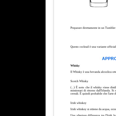
Preparare direttamente in un Tumbler 
Questo cocktail è una variante ufficia
APPRO
Whisky
Il Whisky è una bevanda alcoolica otten
Scotch Whisky
(...) È noto che il whisky viene disti
missionari di ritorno dall'Irlanda. Si 
cereali. È quindi probabile che l'arte d
Irish whiskey
Irish whiskey si ottiene da acqua, orzo,
Una ulteriore differenza tra l'Irish 