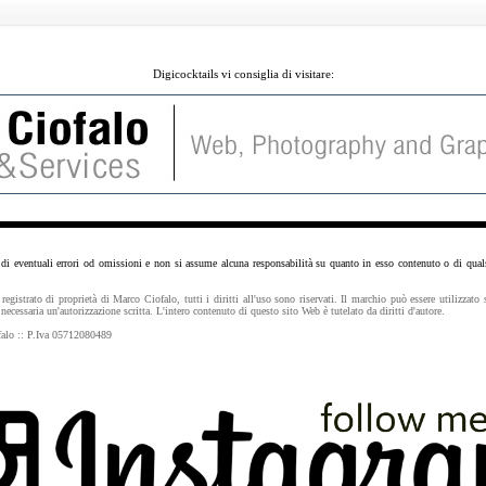
Digicocktails vi consiglia di visitare:
i eventuali errori od omissioni e non si assume alcuna responsabilità su quanto in esso contenuto o di qualsia
egistrato di proprietà di Marco Ciofalo, tutti i diritti all'uso sono riservati. Il marchio può essere utilizza
necessaria un'autorizzazione scritta. L'intero contenuto di questo sito Web è tutelato da diritti d'autore.
falo :: P.Iva 05712080489