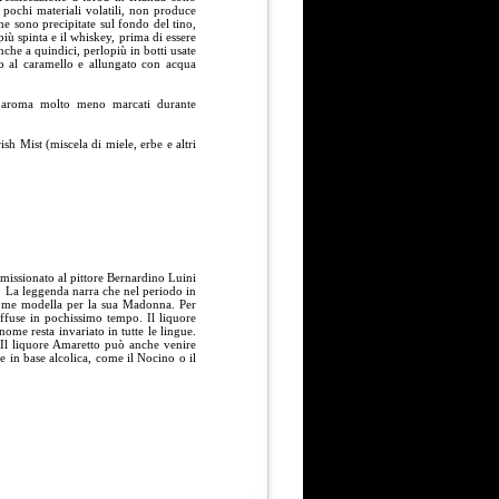
 pochi materiali volatili, non produce
he sono precipitate sul fondo del tino,
più spinta e il whiskey, prima di essere
che a quindici, perlopiù in botti usate
o al caramello e allungato con acqua
di aroma molto meno marcati durante
sh Mist (miscela di miele, erbe e altri
mmissionato al pittore Bernardino Luini
i. La leggenda narra che nel periodo in
 come modella per la sua Madonna. Per
iffuse in pochissimo tempo. Il liquore
nome resta invariato in tutte le lingue.
. Il liquore Amaretto può anche venire
e in base alcolica, come il Nocino o il