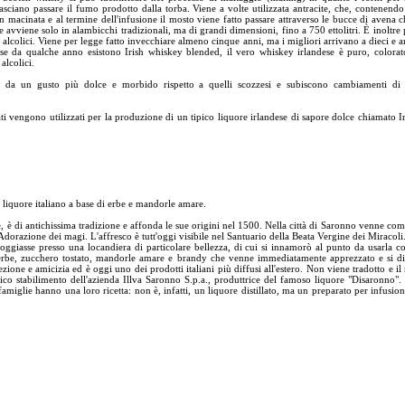
asciano passare il fumo prodotto dalla torba. Viene a volte utilizzata antracite, che, contenendo
 macinata e al termine dell'infusione il mosto viene fatto passare attraverso le bucce di avena c
e avviene solo in alambicchi tradizionali, ma di grandi dimensioni, fino a 750 ettolitri. È inoltre 
 alcolici. Viene per legge fatto invecchiare almeno cinque anni, ma i migliori arrivano a dieci e an
e da qualche anno esistono Irish whiskey blended, il vero whiskey irlandese è puro, colorat
alcolici.
ti da un gusto più dolce e morbido rispetto a quelli scozzesi e subiscono cambiamenti 
ti vengono utilizzati per la produzione di un tipico liquore irlandese di sapore dolce chiamato Iri
 liquore italiano a base di erbe e mandorle amare.
 è di antichissima tradizione e affonda le sue origini nel 1500. Nella città di Saronno venne co
Adorazione dei magi. L'affresco è tutt'oggi visibile nel Santuario della Beata Vergine dei Miracol
lloggiasse presso una locandiera di particolare bellezza, di cui si innamorò al punto da usarla
 di erbe, zucchero tostato, mandorle amare e brandy che venne immediatamente apprezzato e si d
ione e amicizia ed è oggi uno dei prodotti italiani più diffusi all'estero. Non viene tradotto e il 
rico stabilimento dell'azienda Illva Saronno S.p.a., produttrice del famoso liquore "Disaronno"
miglie hanno una loro ricetta: non è, infatti, un liquore distillato, ma un preparato per infusion