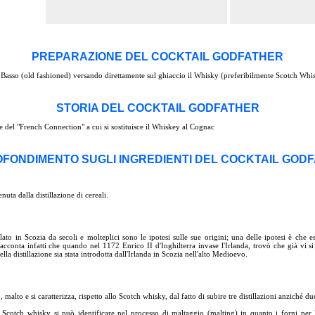
PREPARAZIONE DEL COCKTAIL GODFATHER
Basso (old fashioned) versando direttamente sul ghiaccio il Whisky (preferibilmente Scotch Whis
STORIA DEL COCKTAIL GODFATHER
le del "French Connection" a cui si sostituisce il Whiskey al Cognac
FONDIMENTO SUGLI INGREDIENTI DEL COCKTAIL GOD
uta dalla distillazione di cereali.
llato in Scozia da secoli e molteplici sono le ipotesi sulle sue origini; una delle ipotesi è che
racconta infatti che quando nel 1172 Enrico II d'Inghilterra invase l'Irlanda, trovò che già vi si 
ella distillazione sia stata introdotta dall'Irlanda in Scozia nell'alto Medioevo.
 malto e si caratterizza, rispetto allo Scotch whisky, dal fatto di subire tre distillazioni anziché du
lo Scotch whisky si può identificare nel processo di maltaggio (malting) in quanto i forni per 