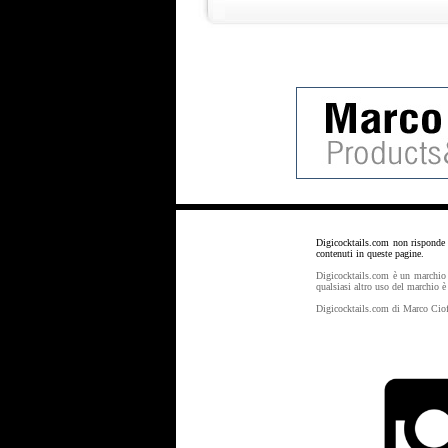
Digicocktails.com non risponde d
contenuti in queste pagine.
Digicocktails.com è un marchio r
qualsiasi altro uso del marchio è 
Digicocktails.com di Marco Cio