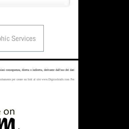
si conseguenza, diretta o indiretta, derivante dall'uso dei dati
to solamente per creare un link al sito www.Digicocktails.com Per