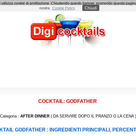
ocktail Godfather- Storia del Cocktail Godfather - Lista cocktails internazionali - iba - aibes - 
NON utilizza cookie di profilazione. Chiudendo questo banner, scorrendo questa pagi
Chiudi
nostra
Cookie Policy
COCKTAIL: GODFATHER
Categoria :
AFTER DINNER
( DA SERVIRE DOPO IL PRANZO O LA CENA 
TAIL GODFATHER : INGREDIENTI PRINCIPALI, PERCEN