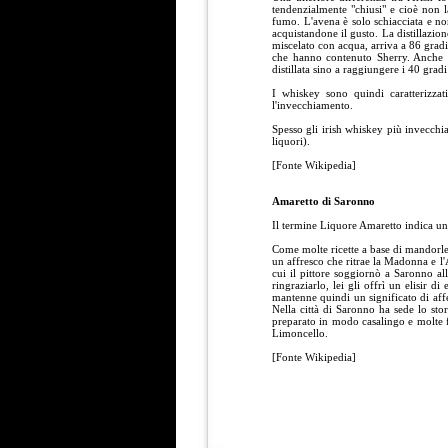
tendenzialmente "chiusi" e cioè non l
fumo. L'avena è solo schiacciata e non
acquistandone il gusto. La distillazion
miscelato con acqua, arriva a 86 gradi
che hanno contenuto Sherry. Anche s
distillata sino a raggiungere i 40 gradi 
I whiskey sono quindi caratterizza
l'invecchiamento.
Spesso gli irish whiskey più invecchia
liquori).
[Fonte Wikipedia]
Amaretto di Saronno
Il termine Liquore Amaretto indica un
Come molte ricette a base di mandorle,
un affresco che ritrae la Madonna e l'
cui il pittore soggiornò a Saronno a
ringraziarlo, lei gli offrì un elisir
mantenne quindi un significato di affez
Nella città di Saronno ha sede lo sto
preparato in modo casalingo e molte fa
Limoncello.
[Fonte Wikipedia]