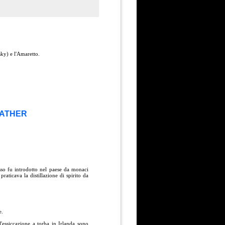
ky) e l'Amaretto.
FATHER
 esso fu introdotto nel paese da monaci
praticava la distillazione di spirito da
e.
l'essiccazione a torba in Irlanda sono