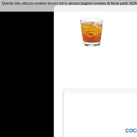
Cocktail Godfather - Cocktails - Ingredienti del cocktail Godfather- Preparazione del c
Questo sito utilizza cookies tecnici ed in alcune pagine cookies di terze parti. 
COCK