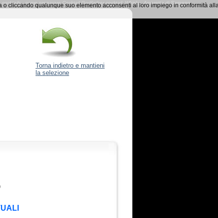
elenco cocktails - come preparare Cocktail Godfather cocktail Whisky Amaretto di Saronno
na o cliccando qualunque suo elemento acconsenti al loro impiego in conformità all
Torna indietro e mantieni
la selezione
)
TUALI