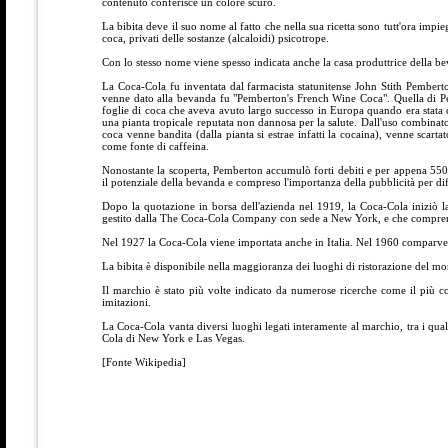
contenuto conferisce un colore scuro.
La bibita deve il suo nome al fatto che nella sua ricetta sono tutt'ora impiegat
coca, privati delle sostanze (alcaloidi) psicotrope.
Con lo stesso nome viene spesso indicata anche la casa produttrice della
La Coca-Cola fu inventata dal farmacista statunitense John Stith Pembert
venne dato alla bevanda fu "Pemberton's French Wine Coca". Quella di Pe
foglie di coca che aveva avuto largo successo in Europa quando era stata cr
una pianta tropicale reputata non dannosa per la salute. Dall'uso combinato 
coca venne bandita (dalla pianta si estrae infatti la cocaina), venne scartato
come fonte di caffeina.
Nonostante la scoperta, Pemberton accumulò forti debiti e per appena 550 
il potenziale della bevanda e compreso l'importanza della pubblicità per di
Dopo la quotazione in borsa dell'azienda nel 1919, la Coca-Cola iniziò la
gestito dalla The Coca-Cola Company con sede a New York, e che comprende u
Nel 1927 la Coca-Cola viene importata anche in Italia. Nel 1960 comparve l
La bibita è disponibile nella maggioranza dei luoghi di ristorazione del mo
Il marchio è stato più volte indicato da numerose ricerche come il più 
imitazioni.
La Coca-Cola vanta diversi luoghi legati interamente al marchio, tra i qu
Cola di New York e Las Vegas.
[Fonte Wikipedia]