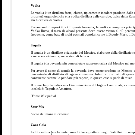
Vodka
La vodka è un distillato forte, chiaro, tipicamente incolore prodotto dalla 
proprietà organolettiche è la vodka distillata dalle carrube, tipica della Ru
Un bicchiere di Vodka
Tralasciando i sapori tipici di questa bevanda, la vodka è composta princip
Vodka Russa, il tasso di alcool presente deve essere vicino al 40 perce
frequente, come base di molti cocktail popolari come il Bloody Mary, il B
Tequila
Il tequila è un distillato originario del Messico, elaborato dalla distillazi
e nelle sue vicinanze, nello stato di Jalisco.
Il tequila è la bevanda più conosciuta e rappresentativa del Messico nel m
Per avere il nome di tequila la bevanda deve essere prodotta in Messico e
percentuale di distillato di agave contenuta. Infatti al distillato di a
contenente caramello per dare più sapore, in questo caso si parla di misto.
Il nome Tequila indica una Denominazione di Origine Controllata, riconosci
località di Tequila e Amatitan.
[Fonte Wikipedia]
Sour Mix
Succo di limone zuccherato
Coca Cola
La Coca-Cola (anche nota come Coke soprattutto negli Stati Uniti o sempli