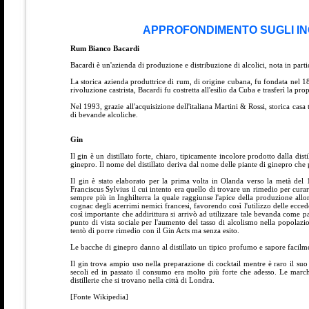
APPROFONDIMENTO SUGLI IN
Rum Bianco Bacardi
Bacardi è un'azienda di produzione e distribuzione di alcolici, nota in par
La storica azienda produttrice di rum, di origine cubana, fu fondata nel 
rivoluzione castrista, Bacardi fu costretta all'esilio da Cuba e trasferì la p
Nel 1993, grazie all'acquisizione dell'italiana Martini & Rossi, storica cas
di bevande alcoliche.
Gin
Il gin è un distillato forte, chiaro, tipicamente incolore prodotto dalla d
ginepro. Il nome del distillato deriva dal nome delle piante di ginepro ch
Il gin è stato elaborato per la prima volta in Olanda verso la metà de
Franciscus Sylvius il cui intento era quello di trovare un rimedio per curar
sempre più in Inghilterra la quale raggiunse l'apice della produzione allorc
cognac degli acerrimi nemici francesi, favorendo così l'utilizzo delle ecced
così importante che addirittura si arrivò ad utilizzare tale bevanda come pa
punto di vista sociale per l'aumento del tasso di alcolismo nella popolaz
tentò di porre rimedio con il Gin Acts ma senza esito.
Le bacche di ginepro danno al distillato un tipico profumo e sapore facilme
Il gin trova ampio uso nella preparazione di cocktail mentre è raro il suo c
secoli ed in passato il consumo era molto più forte che adesso. Le mar
distillerie che si trovano nella città di Londra.
[Fonte Wikipedia]