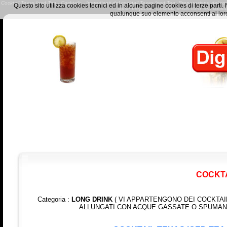
Cocktail Texas Iced Tea - Cocktails - Ingredienti del cocktail Texas Iced Tea- Preparazione del cock
Questo sito utilizza cookies tecnici ed in alcune pagine cookies di terze part
- come preparare Cocktail Texas Iced Tea coc
qualunque suo elemento acconsenti al loro
COCKTA
Categoria :
LONG DRINK
( VI APPARTENGONO DEI COCKTAI
ALLUNGATI CON ACQUE GASSATE O SPUMANT