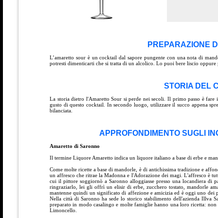
PREPARAZIONE D
L’amaretto sour è un cocktail dal sapore pungente con una nota di mandorl
potresti dimenticarti che si tratta di un alcolico. Lo puoi bere liscio oppu
STORIA DEL 
La storia dietro l'Amaretto Sour si perde nei secoli. Il primo passo è fare
gusto di questo cocktail. In secondo luogo, utilizzare il succo appena sp
bilanciata.
APPROFONDIMENTO SUGLI IN
Amaretto di Saronno
Il termine Liquore Amaretto indica un liquore italiano a base di erbe e ma
Come molte ricette a base di mandorle, è di antichissima tradizione e affo
un affresco che ritrae la Madonna e l'Adorazione dei magi. L'affresco è tut
cui il pittore soggiornò a Saronno alloggiasse presso una locandiera di 
ringraziarlo, lei gli offrì un elisir di erbe, zucchero tostato, mandorle
mantenne quindi un significato di affezione e amicizia ed è oggi uno dei prod
Nella città di Saronno ha sede lo storico stabilimento dell'azienda Illva
preparato in modo casalingo e molte famiglie hanno una loro ricetta: non è,
Limoncello.