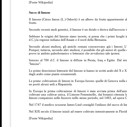
[Fonte Wikipedia]
Succo di limone
Il limone (Citrus limon (L.) Osbeck) è un albero da frutto appartenente a
frutto.
Secondo recenti studi genetici, il limone è un ibrido e deriva dall'incrocio t
Sebbene le origini del limone siano incerte, si pensa che i primi luoghi 
d.C.),la regione indiana dell'Assam e il nord della Birmania.
Secondo alcuni studiosi, gli antichi romani conoscevano già i limoni. L'ip
Pompei; tuttavia, secondo altri studiosi, è possibile che gli autori di quelle
prove in ambito paleobotanico o letterario che avvalorino tale ipotesi.
Intorno al 700 d.C. il limone si diffuse in Persia, Iraq e Egitto. Dal termine persiano لیمو, che si pronuncia līmū e indica genericamente g
"limone".
Le prime descrizioni letterarie del limone si hanno in scritti arabi del X e 
dagli arabi come piante ornamentali.
Le prime coltivazioni di limoni in Europa furono quelle di Genova nella 
ne portò alcuni sedi a Hispaniola.
In Europa la prima coltivazione di limoni è stata avviata prima dell'a
coltivato una cultivar unica, il Limone Femminello, dai botanici ritenuta la
limoni compaiono nelle Azzorre nello stesso periodo, nel 1493, ad opera Cri
Nel 1747 il medico scozzese James Lind consigliò l'utilizzo del succo di l
Nel XIX secolo il limone iniziò ad essere coltivato intensivamente in Florid
[Fonte Wikipedia]