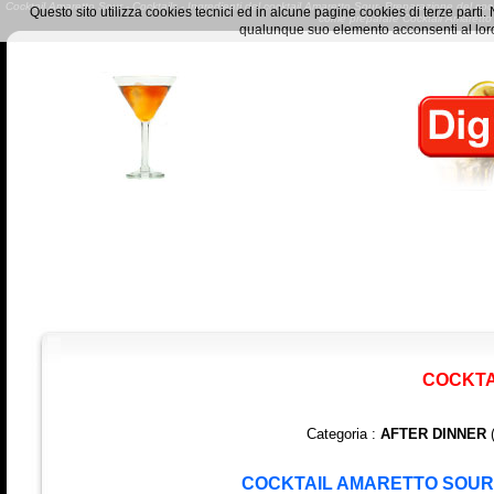
Cocktail Amaretto Sour - Cocktails - Ingredienti del cocktail Amaretto Sour- Preparazione del cockta
Questo sito utilizza cookies tecnici ed in alcune pagine cookies di terze part
come preparare Cocktail Amaretto
qualunque suo elemento acconsenti al loro
COCKTA
Categoria :
AFTER DINNER
(
COCKTAIL AMARETTO SOUR :