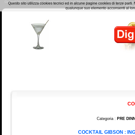
Cocktail Gibson - Cocktails - Ingredienti del cocktail Gibson- Preparazione del cocktail Gibson- 
Questo sito utilizza cookies tecnici ed in alcune pagine cookies di terze part
Gibson 
qualunque suo elemento acconsenti al loro
CO
Categoria :
PRE DIN
COCKTAIL GIBSON : IN