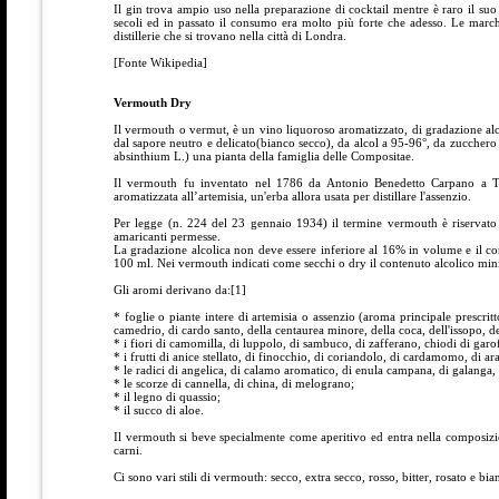
Il gin trova ampio uso nella preparazione di cocktail mentre è raro il suo c
secoli ed in passato il consumo era molto più forte che adesso. Le mar
distillerie che si trovano nella città di Londra.
[Fonte Wikipedia]
Vermouth Dry
Il vermouth o vermut, è un vino liquoroso aromatizzato, di gradazione alc
dal sapore neutro e delicato(bianco secco), da alcol a 95-96°, da zucchero 
absinthium L.) una pianta della famiglia delle Compositae.
Il vermouth fu inventato nel 1786 da Antonio Benedetto Carpano a To
aromatizzata all’artemisia, un'erba allora usata per distillare l'assenzio.
Per legge (n. 224 del 23 gennaio 1934) il termine vermouth è riservato
amaricanti permesse.
La gradazione alcolica non deve essere inferiore al 16% in volume e il co
100 ml. Nei vermouth indicati come secchi o dry il contenuto alcolico mi
Gli aromi derivano da:[1]
* foglie o piante intere di artemisia o assenzio (aroma principale prescritt
camedrio, di cardo santo, della centaurea minore, della coca, dell'issopo, de
* i fiori di camomilla, di luppolo, di sambuco, di zafferano, chiodi di garo
* i frutti di anice stellato, di finocchio, di coriandolo, di cardamomo, di a
* le radici di angelica, di calamo aromatico, di enula campana, di galanga, d
* le scorze di cannella, di china, di melograno;
* il legno di quassio;
* il succo di aloe.
Il vermouth si beve specialmente come aperitivo ed entra nella composizio
carni.
Ci sono vari stili di vermouth: secco, extra secco, rosso, bitter, rosato e bia