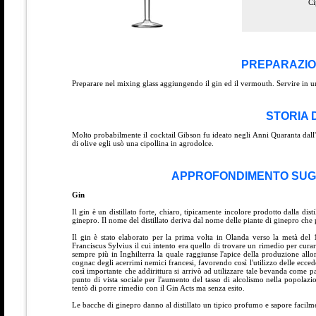
Ci
PREPARAZIO
Preparare nel mixing glass aggiungendo il gin ed il vermouth. Servire in u
STORIA 
Molto probabilmente il cocktail Gibson fu ideato negli Anni Quaranta dall
di olive egli usò una cipollina in agrodolce.
APPROFONDIMENTO SUGL
Gin
Il gin è un distillato forte, chiaro, tipicamente incolore prodotto dalla d
ginepro. Il nome del distillato deriva dal nome delle piante di ginepro ch
Il gin è stato elaborato per la prima volta in Olanda verso la metà de
Franciscus Sylvius il cui intento era quello di trovare un rimedio per curar
sempre più in Inghilterra la quale raggiunse l'apice della produzione allorc
cognac degli acerrimi nemici francesi, favorendo così l'utilizzo delle ecced
così importante che addirittura si arrivò ad utilizzare tale bevanda come pa
punto di vista sociale per l'aumento del tasso di alcolismo nella popolaz
tentò di porre rimedio con il Gin Acts ma senza esito.
Le bacche di ginepro danno al distillato un tipico profumo e sapore facilme