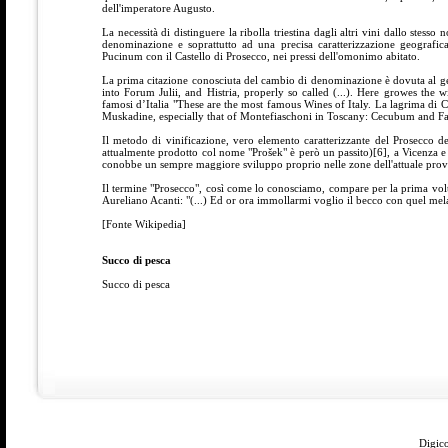
dell'imperatore Augusto.
La necessità di distinguere la ribolla triestina dagli altri vini dallo stess
denominazione e soprattutto ad una precisa caratterizzazione geografica,
Pucinum con il Castello di Prosecco, nei pressi dell'omonimo abitato.
La prima citazione conosciuta del cambio di denominazione è dovuta al gen
into Forum Julii, and Histria, properly so called (...). Here growes the
famosi d’Italia "These are the most famous Wines of Italy. La lagrima di Ch
Muskadine, especially that of Montefiaschoni in Toscany: Cecubum and Fa
Il metodo di vinificazione, vero elemento caratterizzante del Prosecco de
attualmente prodotto col nome "Prošek" è però un passito)[6], a Vicenza e
conobbe un sempre maggiore sviluppo proprio nelle zone dell'attuale provi
Il termine "Prosecco", così come lo conosciamo, compare per la prima volt
Aureliano Acanti: "(...) Ed or ora immollarmi voglio il becco con quel mel
[Fonte Wikipedia]
Succo di pesca
Succo di pesca
Digico