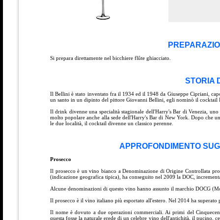
PREPARAZIO
Si prepara direttamente nel bicchiere flûte ghiacciato.
STORIA 
Il Bellini è stato inventato fra il 1934 ed il 1948 da Giuseppe Cipriani, capo
un santo in un dipinto del pittore Giovanni Bellini, egli nominò il cocktail B
Il drink divenne una specialità stagionale dell'Harry's Bar di Venezia, u
molto popolare anche alla sede dell'Harry's Bar di New York. Dopo che un 
le due località, il cocktail divenne un classico perenne.
APPROFONDIMENTO SUGLI
Prosecco
Il prosecco è un vino bianco a Denominazione di Origine Controllata pro
(indicazione geografica tipica), ha conseguito nel 2009 la DOC, incrementa
Alcune denominazioni di questo vino hanno assunto il marchio DOCG (Mon
Il prosecco è il vino italiano più esportato all'estero. Nel 2014 ha super
Il nome è dovuto a due operazioni commerciali. Ai primi del Cinquecento a
questa fosse la naturale erede di un celebre vino dell'antichità, il pucino, c