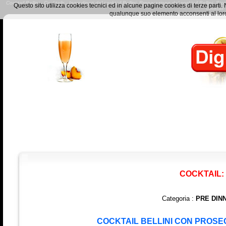
Cocktail Bellini - Cocktails - Ingredienti del cocktail Bellini- Preparazione del cocktail Bellini- Sto
Questo sito utilizza cookies tecnici ed in alcune pagine cookies di terze part
cocktai
qualunque suo elemento acconsenti al loro
COCKTAIL:
Categoria :
PRE DIN
COCKTAIL BELLINI CON PROSEC