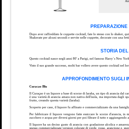
Ana
PREPARAZIONE 
Dopo aver raffreddato le coppette cocktail, fate lo stesso con lo shaker, qui
Shakerate per alcuni secondi e servite nelle coppette, decorate con una fett
STORIA DEL
Questo cocktail nasce negli anni 80' a Parigi, nel famoso Harry´s New York
Visto il suo grande successo, molti bar vollero avere questo cocktail nel lo
APPROFONDIMENTO SUGLI I
Curacao Blu
Il Curaçao è un liquore a base di scorze di laraha, un tipo di arancia dal ca
è una varietà di arancia amara non nativa dell'isola, ma importata dagli spa
frutto, creando questa varietà (laraha).
Scoperto per caso, il liquore fu affinato e commercializzato da una famiglia
Per fabbricare il liquore vengono fatte essiccare le scorze d'arancia, in
zucchero e acqua per diversi giorni per poi filtrare il tutto e aggiungendo 
Il liquore ha un deciso gusto di arancia con gradazione alcolica e amarez
spesso commercializzate versioni colorate di verde, rosso, arancione e, spes