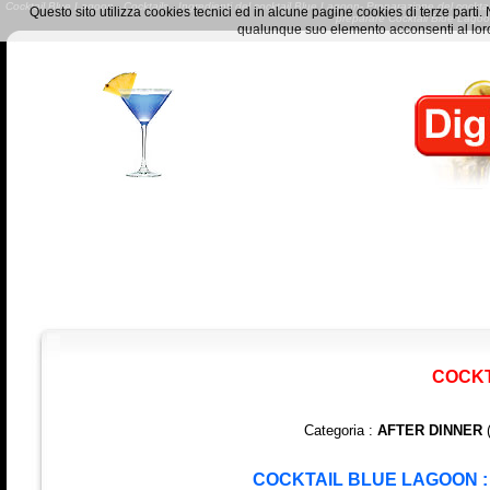
Cocktail Blue Lagoon - Cocktails - Ingredienti del cocktail Blue Lagoon- Preparazione del cocktail
Questo sito utilizza cookies tecnici ed in alcune pagine cookies di terze part
preparare Cocktail Blue Lag
qualunque suo elemento acconsenti al loro
COCKT
Categoria :
AFTER DINNER
(
COCKTAIL BLUE LAGOON : 