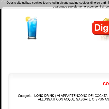
Cocktail Luisita - Cocktails - Ingredienti del cocktail Luisita- Preparazione del cocktail Luisita- Sto
Questo sito utilizza cookies tecnici ed in alcune pagine cookies di terze part
cockt
qualunque suo elemento acconsenti al loro
CO
Categoria :
LONG DRINK
( VI APPARTENGONO DEI COCKTAI
ALLUNGATI CON ACQUE GASSATE O SPUMANT