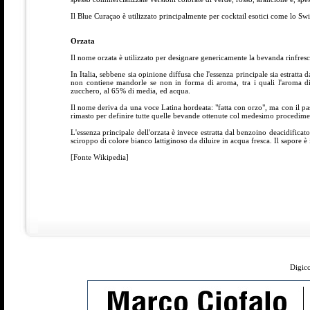
Il Blue Curaçao è utilizzato principalmente per cocktail esotici come lo S
Orzata
Il nome orzata è utilizzato per designare genericamente la bevanda rinfresc
In Italia, sebbene sia opinione diffusa che l'essenza principale sia estratta
non contiene mandorle se non in forma di aroma, tra i quali l'aroma di
zucchero, al 65% di media, ed acqua.
Il nome deriva da una voce Latina hordeata: "fatta con orzo", ma con il passa
rimasto per definire tutte quelle bevande ottenute col medesimo procedime
L'essenza principale dell'orzata è invece estratta dal benzoino deacidificato
sciroppo di colore bianco lattiginoso da diluire in acqua fresca. Il sapore è
[Fonte Wikipedia]
Digico