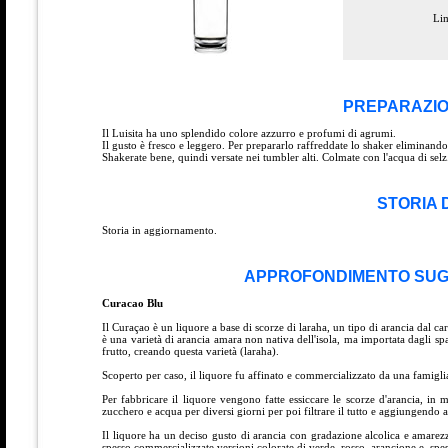
Lim
PREPARAZIO
Il Luisita ha uno splendido colore azzurro e profumi di agrumi.
Il gusto è fresco e leggero. Per prepararlo raffreddate lo shaker eliminando l
Shakerate bene, quindi versate nei tumbler alti. Colmate con l'acqua di selz
STORIA 
Storia in aggiornamento.
APPROFONDIMENTO SUGLI
Curacao Blu
Il Curaçao è un liquore a base di scorze di laraha, un tipo di arancia dal ca
è una varietà di arancia amara non nativa dell'isola, ma importata dagli spa
frutto, creando questa varietà (laraha).
Scoperto per caso, il liquore fu affinato e commercializzato da una famiglia
Per fabbricare il liquore vengono fatte essiccare le scorze d'arancia, in
zucchero e acqua per diversi giorni per poi filtrare il tutto e aggiungendo 
Il liquore ha un deciso gusto di arancia con gradazione alcolica e amarez
spesso commercializzate versioni colorate di verde, rosso, arancione e, spes