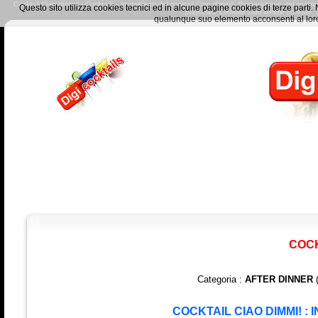
Cocktail Ciao dimmi! - Cocktails - Ingredienti del cocktail Ciao dimmi!- Preparazione del cocktail
Questo sito utilizza cookies tecnici ed in alcune pagine cookies di terze part
preparare Cocktail Ciao dimmi! cocktai
qualunque suo elemento acconsenti al loro
COCK
Categoria :
AFTER DINNER
(
COCKTAIL CIAO DIMMI! :